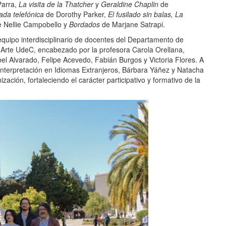
Parra,
La visita de la Thatcher
y
Geraldine Chaplin
de
ada telefónica
de Dorothy Parker,
El fusilado sin balas,
La
e Nellie Campobello y
Bordados
de Marjane Satrapi.
quipo interdisciplinario de docentes del Departamento de
 Arte UdeC, encabezado por la profesora Carola Orellana,
bel Alvarado, Felipe Acevedo, Fabián Burgos y Victoria Flores. A
Interpretación en Idiomas Extranjeros, Bárbara Yáñez y Natacha
ación, fortaleciendo el carácter participativo y formativo de la