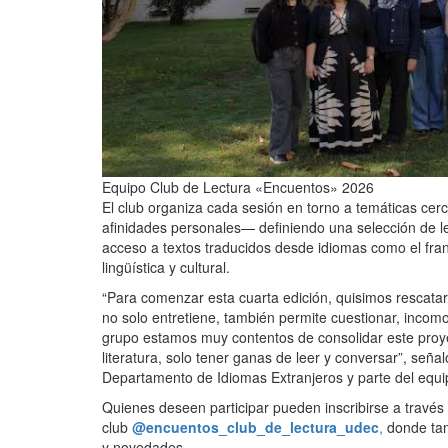
Equipo Club de Lectura «Encuentos» 2026
El club organiza cada sesión en torno a temáticas cer
afinidades personales— definiendo una selección de le
acceso a textos traducidos desde idiomas como el fran
lingüística y cultural.
“Para comenzar esta cuarta edición, quisimos rescatar
no solo entretiene, también permite cuestionar, inco
grupo estamos muy contentos de consolidar este proye
literatura, solo tener ganas de leer y conversar”, seña
Departamento de Idiomas Extranjeros y parte del equi
Quienes deseen participar pueden inscribirse a través d
club
@encuentos_club_de_lectura_udec
,
donde tam
y novedades.