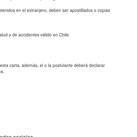
obtenidos en el extranjero, deben ser apostillados o copias
alud y de accidentes válido en Chile.
a carta, además, el o la postulante deberá declarar
ea.
edes sociales