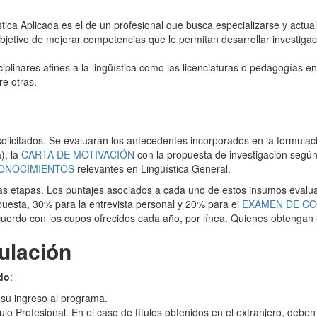
ística Aplicada es el de un profesional que busca especializarse y actua
bjetivo de mejorar competencias que le permitan desarrollar investigac
plinares afines a la lingüística como las licenciaturas o pedagogías 
re otras.
licitados. Se evaluarán los antecedentes incorporados en la formulació
), la
CARTA DE MOTIVACIÓN
con la propuesta de investigación según 
CONOCIMIENTOS
relevantes en Lingüística General.
las etapas. Los puntajes asociados a cada uno de estos insumos evalu
puesta, 30% para la entrevista personal y 20% para el
EXAMEN DE C
uerdo con los cupos ofrecidos cada año, por línea. Quienes obtengan u
ulación
do
:
su ingreso al programa.
ulo Profesional. En el caso de títulos obtenidos en el extranjero, debe