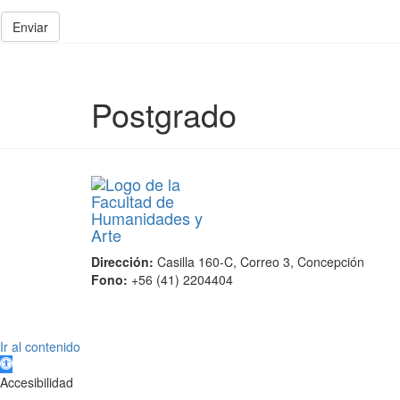
Enviar
Postgrado
Dirección:
Casilla 160-C, Correo 3, Concepción
Fono:
+56 (41) 2204404
Scroll
Ir al contenido
Up
Abrir barra de herramientas
Accesibilidad