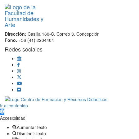
Dirección:
Casilla 160-C, Correo 3, Concepción
Fono:
+56 (41) 2204404
Redes sociales
Scroll
Ir al contenido
Up
Abrir barra de herramientas
Accesibilidad
Aumentar texto
Disminuir texto