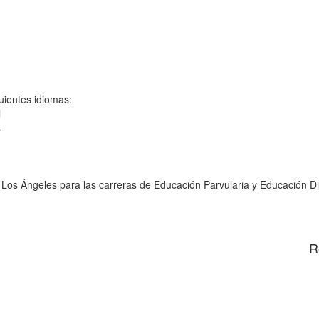
guientes idiomas:
l
s
 Los Ángeles para las carreras de Educación Parvularia y Educación Di
R