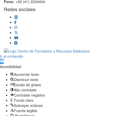
Fono:
+56 (41) 2204404
Redes sociales
Scroll
Ir al contenido
Up
Abrir barra de herramientas
Accesibilidad
Aumentar texto
Disminuir texto
Escala de grises
Alto contraste
Contraste negativo
Fondo claro
Subrayar enlaces
Fuente legible
Restablecer