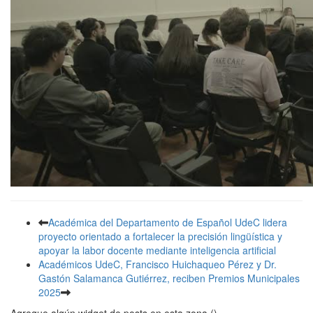
Académica del Departamento de Español UdeC lidera
proyecto orientado a fortalecer la precisión lingüística y
apoyar la labor docente mediante inteligencia artificial
Académicos UdeC, Francisco Huichaqueo Pérez y Dr.
Gastón Salamanca Gutiérrez, reciben Premios Municipales
2025
Agregue algún widget de posts en esta zona ()