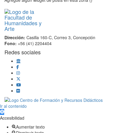
Dirección:
Casilla 160-C, Correo 3, Concepción
Fono:
+56 (41) 2204404
Redes sociales
Scroll
Ir al contenido
Up
Abrir barra de herramientas
Accesibilidad
Aumentar texto
Disminuir texto