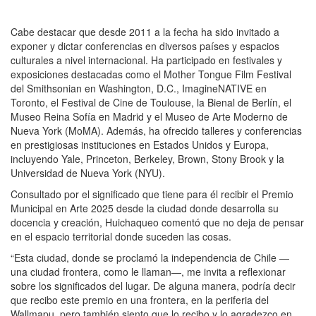
Cabe destacar que desde 2011 a la fecha ha sido invitado a
exponer y dictar conferencias en diversos países y espacios
culturales a nivel internacional. Ha participado en festivales y
exposiciones destacadas como el Mother Tongue Film Festival
del Smithsonian en Washington, D.C., ImagineNATIVE en
Toronto, el Festival de Cine de Toulouse, la Bienal de Berlín, el
Museo Reina Sofía en Madrid y el Museo de Arte Moderno de
Nueva York (MoMA). Además, ha ofrecido talleres y conferencias
en prestigiosas instituciones en Estados Unidos y Europa,
incluyendo Yale, Princeton, Berkeley, Brown, Stony Brook y la
Universidad de Nueva York (NYU).
Consultado por el significado que tiene para él recibir el Premio
Municipal en Arte 2025 desde la ciudad donde desarrolla su
docencia y creación, Huichaqueo comentó que no deja de pensar
en el espacio territorial donde suceden las cosas.
“Esta ciudad, donde se proclamó la independencia de Chile —
una ciudad frontera, como le llaman—, me invita a reflexionar
sobre los significados del lugar. De alguna manera, podría decir
que recibo este premio en una frontera, en la periferia del
Wallmapu, pero también siento que lo recibo y lo agradezco en