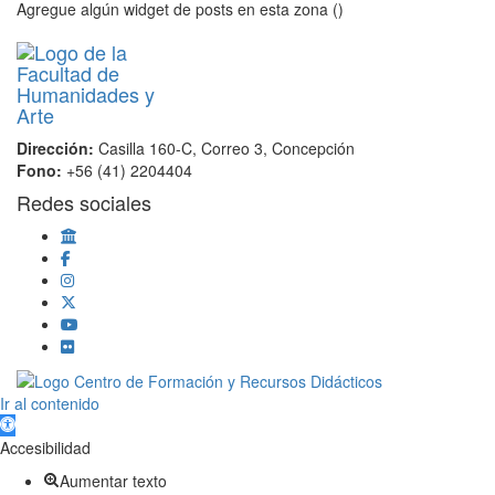
Agregue algún widget de posts en esta zona ()
Dirección:
Casilla 160-C, Correo 3, Concepción
Fono:
+56 (41) 2204404
Redes sociales
Scroll
Ir al contenido
Up
Abrir barra de herramientas
Accesibilidad
Aumentar texto