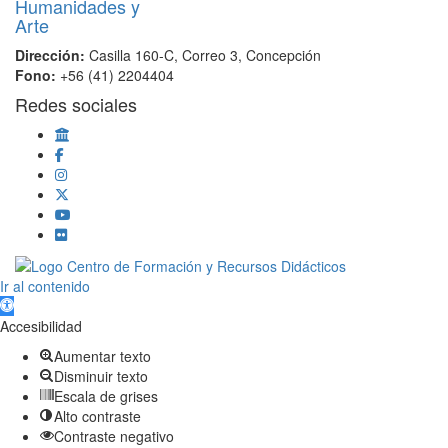
Dirección:
Casilla 160-C, Correo 3, Concepción
Fono:
+56 (41) 2204404
Redes sociales
Scroll
Ir al contenido
Up
Abrir barra de herramientas
Accesibilidad
Aumentar texto
Disminuir texto
Escala de grises
Alto contraste
Contraste negativo