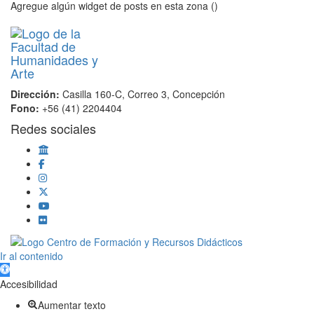
Agregue algún widget de posts en esta zona ()
Dirección:
Casilla 160-C, Correo 3, Concepción
Fono:
+56 (41) 2204404
Redes sociales
Scroll
Ir al contenido
Up
Abrir barra de herramientas
Accesibilidad
Aumentar texto