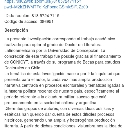
https://us02web.zoom.us/j/81857247115?
pwd=M2lrZHVMTFdiKzFpcndGSmlxSlFJZz09
ID de reunión: 818 5724 7115
Código de acceso: 386951
Descripción
La presente investigación corresponde al trabajo académico
realizado para optar al grado de Doctor en Literatura
Latinoamericana por la Universidad de Concepción. La
concreción de este trabajo fue posible gracias al financiamiento
de CONICYT, a través de su programa de Becas para estudios
Doctorales en Chile.
La temática de esta investigación nace a partir la inquietud que
presenta para el autor, la cada vez más amplia producción
narrativa centrada en procesos escriturales y temáticas ligadas a
la historia política reciente de nuestro país, específicamente al
periodo referente a la dictadura militar, suceso que caló
profundamente en la sociedad chilena y argentina.
Diferentes grupos de autores, con diversas ideas políticas y
estéticas han querido dar cuenta de estos difíciles procesos
históricos, generando una amplia y heterogénea producción
literaria. A partir de dichas condiciones, vislumbramos la idea de