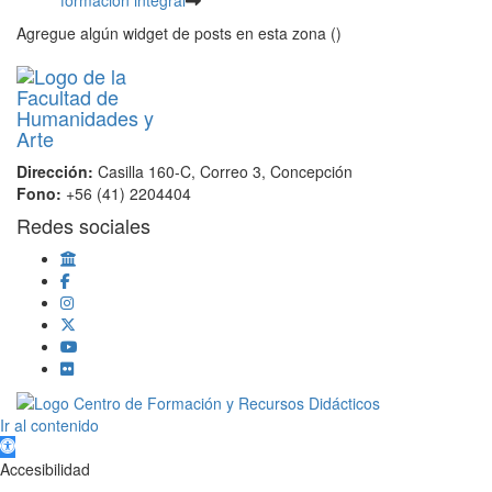
formación integral
Agregue algún widget de posts en esta zona ()
Dirección:
Casilla 160-C, Correo 3, Concepción
Fono:
+56 (41) 2204404
Redes sociales
Scroll
Ir al contenido
Up
Abrir barra de herramientas
Accesibilidad