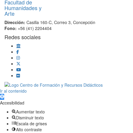
Dirección:
Casilla 160-C, Correo 3, Concepción
Fono:
+56 (41) 2204404
Redes sociales
Scroll
Ir al contenido
Up
Abrir barra de herramientas
Accesibilidad
Aumentar texto
Disminuir texto
Escala de grises
Alto contraste