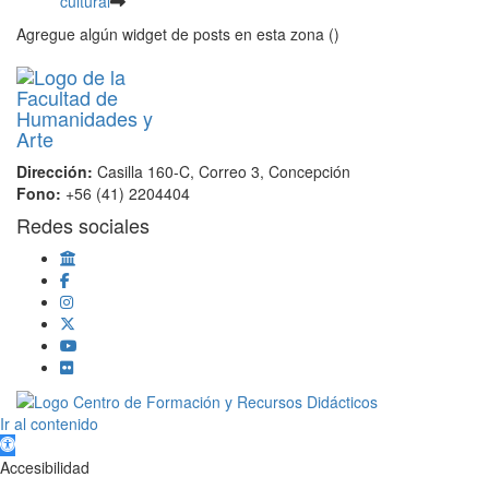
cultural
Agregue algún widget de posts en esta zona ()
Dirección:
Casilla 160-C, Correo 3, Concepción
Fono:
+56 (41) 2204404
Redes sociales
Scroll
Ir al contenido
Up
Abrir barra de herramientas
Accesibilidad