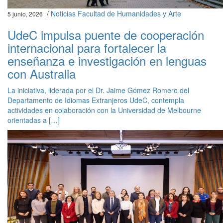
/
Noticias Facultad de Humanidades y Arte
5 junio, 2026
UdeC impulsa puente de cooperación
internacional para fortalecer la
enseñanza e investigación en lenguas
con Australia
La iniciativa, liderada por el Dr. Jaime Gómez Romero del
Departamento de Idiomas Extranjeros UdeC, contempla
actividades en colaboración con la Universidad de Melbourne
orientadas a […]