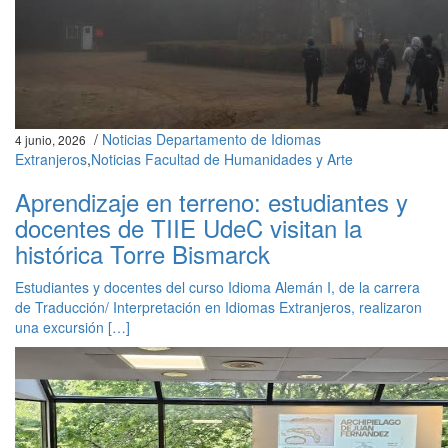
/
Noticias Departamento de Idiomas
4 junio, 2026
Extranjeros
,
Noticias Facultad de Humanidades y Arte
Aprendizaje en terreno: estudiantes y
docentes de TIIE UdeC visitan la
histórica Torre Bismarck
Estudiantes y docentes del curso Idioma Alemán I, de la carrera
de Traducción/ Interpretación en Idiomas Extranjeros, realizaron
una excursión […]