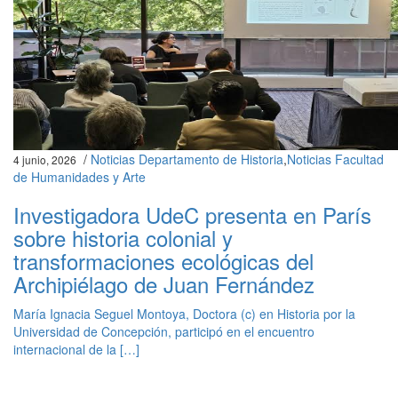
/
Noticias Departamento de Historia
,
Noticias Facultad
4 junio, 2026
de Humanidades y Arte
Investigadora UdeC presenta en París
sobre historia colonial y
transformaciones ecológicas del
Archipiélago de Juan Fernández
María Ignacia Seguel Montoya, Doctora (c) en Historia por la
Universidad de Concepción, participó en el encuentro
internacional de la […]