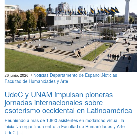
/
Noticias Departamento de Español
,
Noticias
26 junio, 2026
Facultad de Humanidades y Arte
UdeC y UNAM impulsan pioneras
jornadas internacionales sobre
esoterismo occidental en Latinoamérica
Reuniendo a más de 1.600 asistentes en modalidad virtual, la
iniciativa organizada entre la Facultad de Humanidades y Arte
UdeC […]