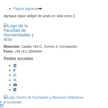
Página siguiente
Agregue algún widget de posts en esta zona ()
Dirección:
Casilla 160-C, Correo 3, Concepción
Fono:
+56 (41) 2204404
Redes sociales
Scroll
Ir al contenido
Up
Abrir barra de herramientas