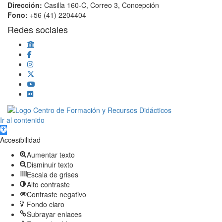
Dirección:
Casilla 160-C, Correo 3, Concepción
Fono:
+56 (41) 2204404
Redes sociales
Scroll
Ir al contenido
Up
Abrir barra de herramientas
Accesibilidad
Aumentar texto
Disminuir texto
Escala de grises
Alto contraste
Contraste negativo
Fondo claro
Subrayar enlaces