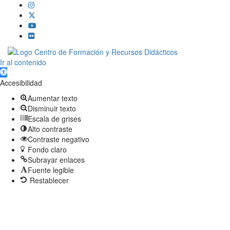
Scroll
Ir al contenido
Up
Abrir barra de herramientas
Accesibilidad
Aumentar texto
Disminuir texto
Escala de grises
Alto contraste
Contraste negativo
Fondo claro
Subrayar enlaces
Fuente legible
Restablecer