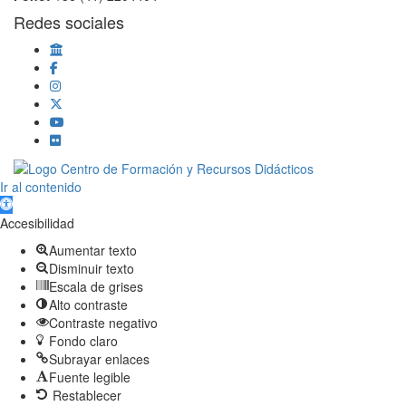
Redes sociales
Scroll
Ir al contenido
Up
Abrir barra de herramientas
Accesibilidad
Aumentar texto
Disminuir texto
Escala de grises
Alto contraste
Contraste negativo
Fondo claro
Subrayar enlaces
Fuente legible
Restablecer