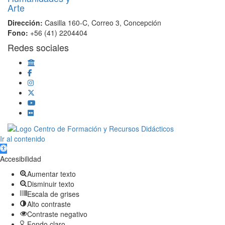
Dirección:
Casilla 160-C, Correo 3, Concepción
Fono:
+56 (41) 2204404
Redes sociales
Scroll
Ir al contenido
Up
Abrir barra de herramientas
Accesibilidad
Aumentar texto
Disminuir texto
Escala de grises
Alto contraste
Contraste negativo
Fondo claro