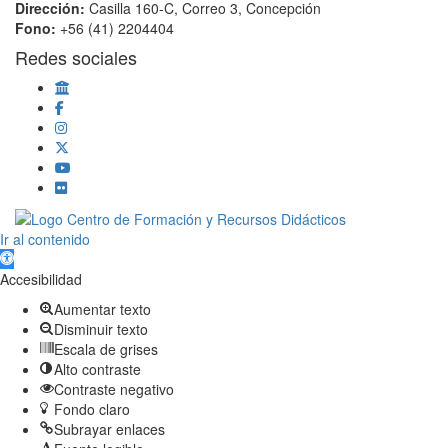
Dirección:
Casilla 160-C, Correo 3, Concepción
Fono:
+56 (41) 2204404
Redes sociales
Scroll
Ir al contenido
Up
Abrir barra de herramientas
Accesibilidad
Aumentar texto
Disminuir texto
Escala de grises
Alto contraste
Contraste negativo
Fondo claro
Subrayar enlaces