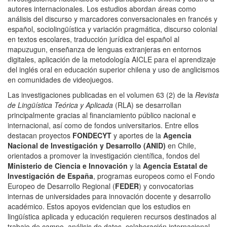
autores internacionales. Los estudios abordan áreas como
análisis del discurso y marcadores conversacionales en francés y
español, sociolingüística y variación pragmática, discurso colonial
en textos escolares, traducción jurídica del español al
mapuzugun, enseñanza de lenguas extranjeras en entornos
digitales, aplicación de la metodología AICLE para el aprendizaje
del inglés oral en educación superior chilena y uso de anglicismos
en comunidades de videojuegos.
Las investigaciones publicadas en el volumen 63 (2) de la
Revista
de Lingüística Teórica y Aplicada
(RLA) se desarrollan
principalmente gracias al financiamiento público nacional e
internacional, así como de fondos universitarios. Entre ellos
destacan proyectos
FONDECYT
y aportes de la
Agencia
Nacional de Investigación y Desarrollo (ANID)
en Chile,
orientados a promover la investigación científica, fondos del
Ministerio de Ciencia e Innovación
y la
Agencia Estatal de
Investigación de España
, programas europeos como el Fondo
Europeo de Desarrollo Regional (
FEDER
) y convocatorias
internas de universidades para innovación docente y desarrollo
académico. Estos apoyos evidencian que los estudios en
lingüística aplicada y educación requieren recursos destinados al
trabajo de campo, análisis de datos, colaboración internacional,