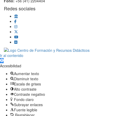
Fono:
+56 (41) 2204404
Redes sociales
Scroll
Ir al contenido
Up
Abrir barra de herramientas
Accesibilidad
Aumentar texto
Disminuir texto
Escala de grises
Alto contraste
Contraste negativo
Fondo claro
Subrayar enlaces
Fuente legible
Restablecer