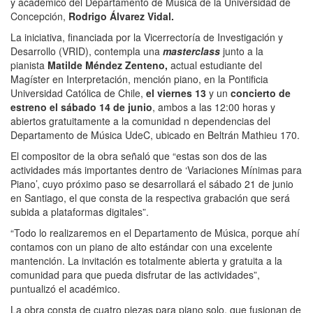
y académico del Departamento de Música de la Universidad de
Concepción,
Rodrigo Álvarez Vidal.
La iniciativa, financiada por la Vicerrectoría de Investigación y
Desarrollo (VRID), contempla una
masterclass
junto a la
pianista
Matilde Méndez Zenteno,
actual estudiante del
Magíster en Interpretación, mención piano, en la Pontificia
Universidad Católica de Chile,
el viernes 13
y un
concierto de
estreno el sábado 14 de junio
, ambos a las 12:00 horas y
abiertos gratuitamente a la comunidad n dependencias del
Departamento de Música UdeC, ubicado en Beltrán Mathieu 170.
El compositor de la obra señaló que “estas son dos de las
actividades más importantes dentro de ‘Variaciones Mínimas para
Piano’, cuyo próximo paso se desarrollará el sábado 21 de junio
en Santiago, el que consta de la respectiva grabación que será
subida a plataformas digitales”.
“Todo lo realizaremos en el Departamento de Música, porque ahí
contamos con un piano de alto estándar con una excelente
mantención. La invitación es totalmente abierta y gratuita a la
comunidad para que pueda disfrutar de las actividades”,
puntualizó el académico.
La obra consta de cuatro piezas para piano solo, que fusionan de