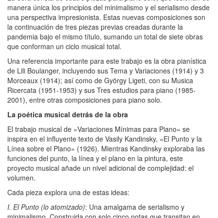
manera única los principios del minimalismo y el serialismo desde
una perspectiva impresionista. Estas nuevas composiciones son
la continuación de tres piezas previas creadas durante la
pandemia bajo el mismo título, sumando un total de siete obras
que conforman un ciclo musical total.
Una referencia importante para este trabajo es la obra pianística
de Lili Boulanger, incluyendo sus Tema y Variaciones (1914) y 3
Morceaux (1914); así como de György Ligeti, con su Musica
Ricercata (1951-1953) y sus Tres estudios para piano (1985-
2001), entre otras composiciones para piano solo.
La poética musical detrás de la obra
El trabajo musical de «Variaciones Mínimas para Piano» se
inspira en el influyente texto de Vasily Kandinsky, «El Punto y la
Línea sobre el Plano» (1926). Mientras Kandinsky exploraba las
funciones del punto, la línea y el plano en la pintura, este
proyecto musical añade un nivel adicional de complejidad: el
volumen.
Cada pieza explora una de estas ideas:
I. El Punto (lo atomizado)
: Una amalgama de serialismo y
minimalismo. Construida con solo cinco notas que transitan en