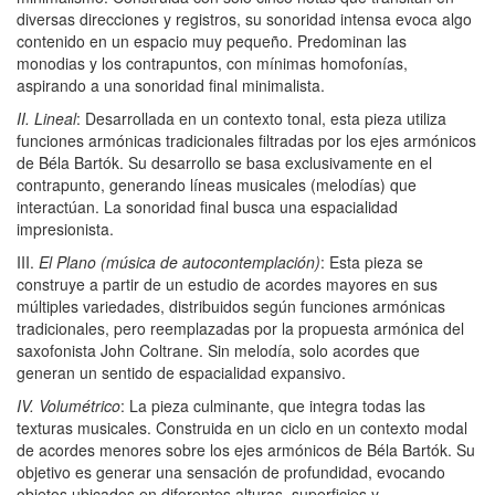
diversas direcciones y registros, su sonoridad intensa evoca algo
contenido en un espacio muy pequeño. Predominan las
monodias y los contrapuntos, con mínimas homofonías,
aspirando a una sonoridad final minimalista.
II. Lineal
: Desarrollada en un contexto tonal, esta pieza utiliza
funciones armónicas tradicionales filtradas por los ejes armónicos
de Béla Bartók. Su desarrollo se basa exclusivamente en el
contrapunto, generando líneas musicales (melodías) que
interactúan. La sonoridad final busca una espacialidad
impresionista.
III.
El Plano (música de autocontemplación)
: Esta pieza se
construye a partir de un estudio de acordes mayores en sus
múltiples variedades, distribuidos según funciones armónicas
tradicionales, pero reemplazadas por la propuesta armónica del
saxofonista John Coltrane. Sin melodía, solo acordes que
generan un sentido de espacialidad expansivo.
IV. Volumétrico
: La pieza culminante, que integra todas las
texturas musicales. Construida en un ciclo en un contexto modal
de acordes menores sobre los ejes armónicos de Béla Bartók. Su
objetivo es generar una sensación de profundidad, evocando
objetos ubicados en diferentes alturas, superficies y