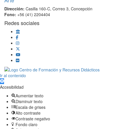
Dirección:
Casilla 160-C, Correo 3, Concepción
Fono:
+56 (41) 2204404
Redes sociales
Scroll
Ir al contenido
Up
Abrir barra de herramientas
Accesibilidad
Aumentar texto
Disminuir texto
Escala de grises
Alto contraste
Contraste negativo
Fondo claro