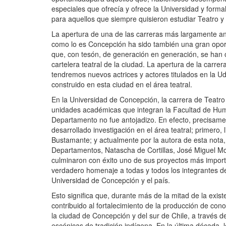
especiales que ofrecía y ofrece la Universidad y form
para aquellos que siempre quisieron estudiar Teatro y
La apertura de una de las carreras más largamente an
como lo es Concepción ha sido también una gran oport
que, con tesón, de generación en generación, se han
cartelera teatral de la ciudad. La apertura de la carrer
tendremos nuevos actrices y actores titulados en la Ud
construido en esta ciudad en el área teatral.
En la Universidad de Concepción, la carrera de Teatro
unidades académicas que integran la Facultad de Human
Departamento no fue antojadizo. En efecto, precisamen
desarrollado investigación en el área teatral; primero,
Bustamante; y actualmente por la autora de esta nota,
Departamentos, Natascha de Cortillas, José Miguel Mo
culminaron con éxito uno de sus proyectos más impor
verdadero homenaje a todas y todos los integrantes de
Universidad de Concepción y el país.
Esto significa que, durante más de la mitad de la exi
contribuido al fortalecimiento de la producción de con
la ciudad de Concepción y del sur de Chile, a través de
escénicas de tradición indígena. En la última década, 