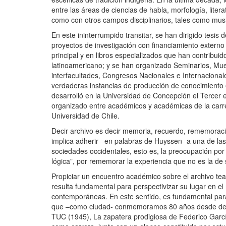
entre las áreas de ciencias de habla, morfología, literat
como con otros campos disciplinarios, tales como mus
En este ininterrumpido transitar, se han dirigido tesi
proyectos de investigación con financiamiento externo 
principal y en libros especializados que han contribuido 
latinoamericano; y se han organizado Seminarios, Muest
interfacultades, Congresos Nacionales e Internacional
verdaderas instancias de producción de conocimiento e
desarrolló en la Universidad de Concepción el Tercer 
organizado entre académicos y académicas de la carre
Universidad de Chile.
Decir archivo es decir memoria, recuerdo, rememoració
implica adherir –en palabras de Huyssen- a una de las 
sociedades occidentales, esto es, la preocupación por
lógica”, por rememorar la experiencia que no es la de 
Propiciar un encuentro académico sobre el archivo teatr
resulta fundamental para perspectivizar su lugar en el
contemporáneas. En este sentido, es fundamental para
que –como ciudad- conmemoramos 80 años desde del p
TUC (1945), La zapatera prodigiosa de Federico García