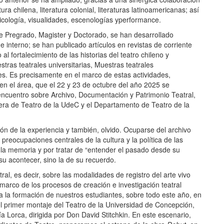
ura chilena, literatura colonial, literaturas latinoamericanas; así
icología, visualidades, escenologías yperformance.
s de Pregrado, Magister y Doctorado, se han desarrollado
e interno; se han publicado artículos en revistas de corriente
al fortalecimiento de las historias del teatro chileno y
ras teatrales universitarias, Muestras teatrales
es. Es precisamente en el marco de estas actividades,
n el área, que el 22 y 23 de octubre del año 2025 se
encuentro sobre Archivo, Documentación y Patrimonio Teatral,
ra de Teatro de la UdeC y el Departamento de Teatro de la
n de la experiencia y también, olvido. Ocuparse del archivo
preocupaciones centrales de la cultura y la política de las
 la memoria y por tratar de “entender el pasado desde su
su acontecer, sino la de su recuerdo.
al, es decir, sobre las modalidades de registro del arte vivo
 marco de los procesos de creación e investigación teatral
 la formación de nuestros estudiantes, sobre todo este año, en
rimer montaje del Teatro de la Universidad de Concepción,
 Lorca, dirigida por Don David Stitchkin. En este escenario,