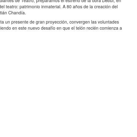
udiantes de Teatro, preparamos el estreno de la obra
Debut
, en
del teatro: patrimonio inmaterial. A 80 años de la creación del
stián Chandía.
a un presente de gran proyección, convergen las voluntades
reciendo en este nuevo desafío en que el telón recién comienza a