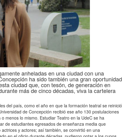
argamente anheladas en una ciudad con una
s Concepción ha sido también una gran oportunidad
 esta ciudad que, con tesón, de generación en
urante más de cinco décadas, viva la cartelera
es del país, como el año en que la formación teatral se reinició
Universidad de Concepción recibió ese año 130 postulaciones
ás o menos lo mismo. Estudiar Teatro en la UdeC se ha
nar de estudiantes egresados de enseñanza media que
ctrices y actores; así también, se convirtió en una
o en el oficio durante décadas, pudieron optar a los cupos