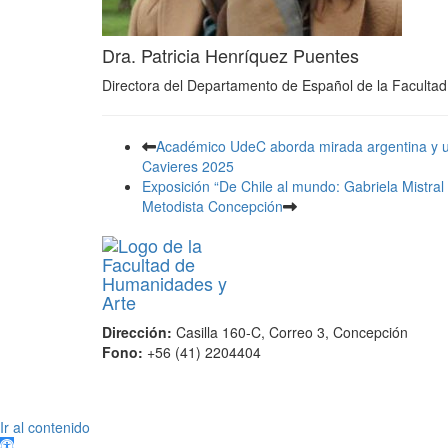
Dra. Patricia Henríquez Puentes
Directora del Departamento de Español de la Faculta
Académico UdeC aborda mirada argentina y ur
Cavieres 2025
Exposición “De Chile al mundo: Gabriela Mistral
Metodista Concepción
Dirección:
Casilla 160-C, Correo 3, Concepción
Fono:
+56 (41) 2204404
Scroll
Ir al contenido
Up
Abrir barra de herramientas