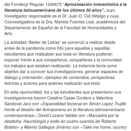
del Fondecyt Regular 1240675 “
Aproximación interartística a la
literatura latinoamericana de los últimos 50 años”,
cuyo
Investigador responsable es el Dr. Juan D. Cid Hidalgo y cuya
Coinvestigadora es la Dra. Mariela Fuentes Leal, académicos del
Departamento de Español de la Facultad de Humanidades y
Arte.
La actividad “Atelier de Letras” se comenzó a realizar desde
antes de la pandemia como hito para aquellos y aquellas
estudiantes que realizaban sus tesis en literatura pudieran
exponer frente a sus compañeros, compañeras y la comunidad
los trabajos que estaban realizando. La instancia tenía como
objetivo dar a conocer sus investigaciones, generar espacios de
diálogo y orientación, ejemplos de contenidos, perspectivas
teóricas y autores para quienes realizarán sus tesis.
En esta oportunidad, los y las estudiantes que presentaron sus
investigaciones fueron Catalina Casas Cordero y Valentina
Sandoval Jara con «
Espacialidad ficcional en Simón López Trujillo
frente al desafío del Antropoceno en la literatura latinoamericana
contemporánea»;
David Lozano Valdés con «
Marcados por la
desdicha: Hauntología y exilio en cuatro cuentos de Roberto
Bolaño
» y Alberto Gallegos Jiménez con «
Take me home, country