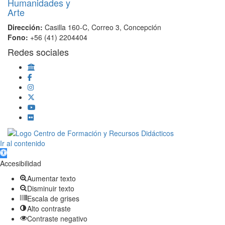
Dirección:
Casilla 160-C, Correo 3, Concepción
Fono:
+56 (41) 2204404
Redes sociales
Scroll
Ir al contenido
Up
Abrir barra de herramientas
Accesibilidad
Aumentar texto
Disminuir texto
Escala de grises
Alto contraste
Contraste negativo