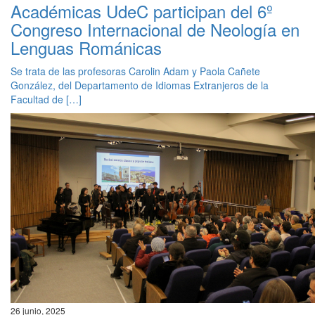
Académicas UdeC participan del 6º
Congreso Internacional de Neología en
Lenguas Románicas
Se trata de las profesoras Carolin Adam y Paola Cañete
González, del Departamento de Idiomas Extranjeros de la
Facultad de […]
26 junio, 2025