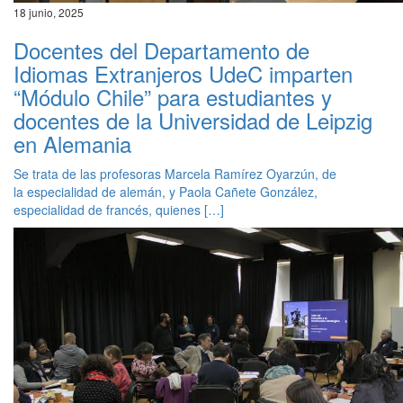
18 junio, 2025
Docentes del Departamento de
Idiomas Extranjeros UdeC imparten
“Módulo Chile” para estudiantes y
docentes de la Universidad de Leipzig
en Alemania
Se trata de las profesoras Marcela Ramírez Oyarzún, de
la especialidad de alemán, y Paola Cañete González,
especialidad de francés, quienes […]