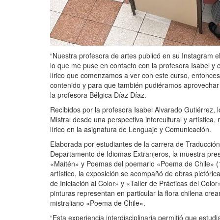
“Nuestra profesora de artes publicó en su Instagram el
lo que me puse en contacto con la profesora Isabel y 
lírico que comenzamos a ver con este curso, entonces 
contenido y para que también pudiéramos aprovechar l
la profesora Bélgica Díaz Díaz.
Recibidos por la profesora Isabel Alvarado Gutiérrez, 
Mistral desde una perspectiva intercultural y artística
lírico en la asignatura de Lenguaje y Comunicación.
Elaborada por estudiantes de la carrera de Traducción
Departamento de Idiomas Extranjeros, la muestra p
«Maitén» y Poemas del poemario «Poema de Chile» (
artístico, la exposición se acompañó de obras pictórica
de Iniciación al Color» y «Taller de Prácticas del Colo
pinturas representan en particular la flora chilena cr
mistraliano «Poema de Chile».
“Esta experiencia interdisciplinaria permitió que estu