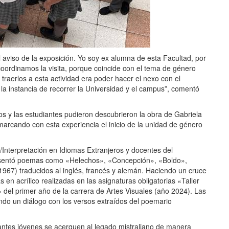
 aviso de la exposición. Yo soy ex alumna de esta Facultad, por
coordinamos la visita, porque coincide con el tema de género
traerlos a esta actividad era poder hacer el nexo con el
a instancia de recorrer la Universidad y el campus”, comentó
los y las estudiantes pudieron descubrieron la obra de Gabriela
, marcando con esta experiencia el inicio de la unidad de género
/Interpretación en Idiomas Extranjeros y docentes del
resentó poemas como
«Helechos», «Concepción», «Boldo»,
1967)
traducidos al inglés, francés y alemán. Haciendo un cruce
s en acrílico realizadas en las asignaturas obligatorias «Taller
r» del primer año de la carrera de Artes Visuales (año 2024). Las
eando un diálogo con los versos extraídos del poemario
diantes jóvenes se acerquen al legado mistraliano de manera