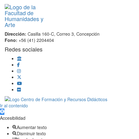
Dirección:
Casilla 160-C, Correo 3, Concepción
Fono:
+56 (41) 2204404
Redes sociales
Scroll
Ir al contenido
Up
Abrir barra de herramientas
Accesibilidad
Aumentar texto
Disminuir texto