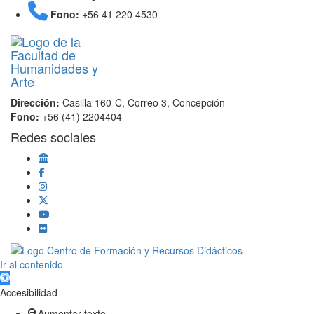
Fono:
+56 41 220 4530
Dirección:
Casilla 160-C, Correo 3, Concepción
Fono:
+56 (41) 2204404
Redes sociales
Scroll
Ir al contenido
Up
Abrir barra de herramientas
Accesibilidad
Aumentar texto