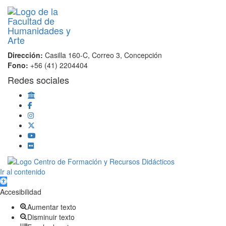
Dirección:
Casilla 160-C, Correo 3, Concepción
Fono:
+56 (41) 2204404
Redes sociales
Scroll
Ir al contenido
Up
Abrir barra de herramientas
Accesibilidad
Aumentar texto
Disminuir texto