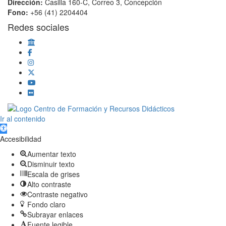
Dirección:
Casilla 160-C, Correo 3, Concepción
Fono:
+56 (41) 2204404
Redes sociales
Scroll
Ir al contenido
Up
Abrir barra de herramientas
Accesibilidad
Aumentar texto
Disminuir texto
Escala de grises
Alto contraste
Contraste negativo
Fondo claro
Subrayar enlaces
Fuente legible