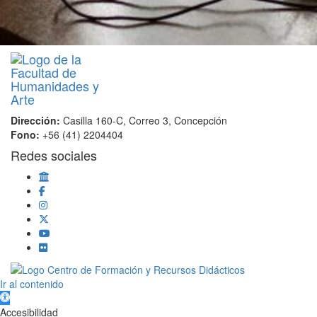
Dirección:
Casilla 160-C, Correo 3, Concepción
Fono:
+56 (41) 2204404
Redes sociales
Scroll
Ir al contenido
Up
Abrir barra de herramientas
Accesibilidad