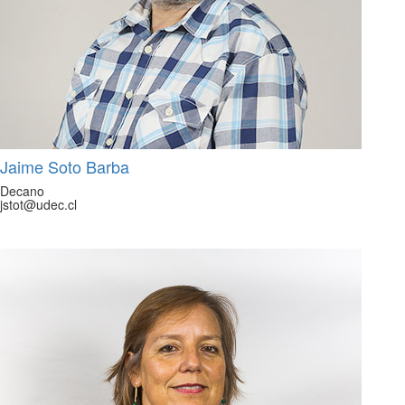
Jaime Soto Barba
Decano
jstot@udec.cl