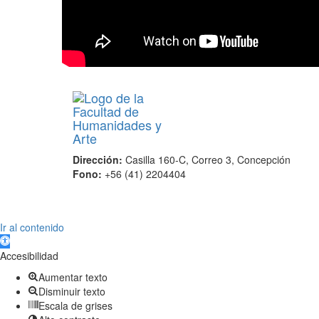
Dirección:
Casilla 160-C, Correo 3, Concepción
Fono:
+56 (41) 2204404
Scroll
Ir al contenido
Up
Abrir barra de herramientas
Accesibilidad
Aumentar texto
Disminuir texto
Escala de grises