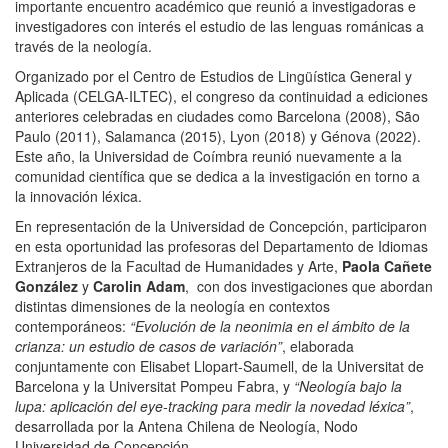
importante encuentro académico que reunió a investigadoras e
investigadores con interés el estudio de las lenguas románicas a
través de la neología.
Organizado por el Centro de Estudios de Lingüística General y
Aplicada (CELGA-ILTEC), el congreso da continuidad a ediciones
anteriores celebradas en ciudades como Barcelona (2008), São
Paulo (2011), Salamanca (2015), Lyon (2018) y Génova (2022).
Este año, la Universidad de Coímbra reunió nuevamente a la
comunidad científica que se dedica a la investigación en torno a
la innovación léxica.
En representación de la Universidad de Concepción, participaron
en esta oportunidad las profesoras del Departamento de Idiomas
Extranjeros de la Facultad de Humanidades y Arte,
Paola Cañete
González
y
Carolin
Adam
, con dos investigaciones que abordan
distintas dimensiones de la neología en contextos
contemporáneos:
“Evolución de la neonimia en el ámbito de la
crianza: un estudio de casos de variación”
, elaborada
conjuntamente con Elisabet Llopart-Saumell, de la Universitat de
Barcelona y la Universitat Pompeu Fabra, y
“Neología bajo la
lupa: aplicación del eye-tracking para medir la novedad léxica”
,
desarrollada por la Antena Chilena de Neología, Nodo
Universidad de Concepción.