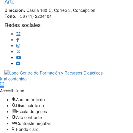
Dirección:
Casilla 160-C, Correo 3, Concepción
Fono:
+56 (41) 2204404
Redes sociales
Scroll
Ir al contenido
Up
Abrir barra de herramientas
Accesibilidad
Aumentar texto
Disminuir texto
Escala de grises
Alto contraste
Contraste negativo
Fondo claro