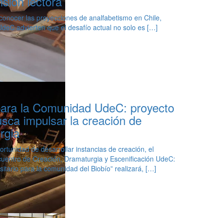
sión lectora
conocer las proyecciones de analfabetismo en Chile,
eC advierten que el desafío actual no solo es […]
para la Comunidad UdeC: proyecto
sca impulsar la creación de
rgia
tunidad de desarrollar instancias de creación, el
cuentro de Creación, Dramaturgia y Escenificación UdeC:
sitario para la comunidad del Biobío” realizará, […]