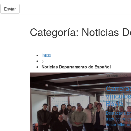
Enviar
Categoría:
Noticias 
Inicio
>
Noticias Departamento de Español
30 abril, 2026
Carrera
vínculos
Boyle
Destacada pro
traducción te
desarrollar u