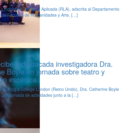
 Lingüística Teórica y Aplicada (RLA), adscrita al Departamento
e la Facultad de Humanidades y Arte, […]
cibe a destacada investigadora Dra.
e Boyle en jornada sobre teatro y
ión escénica
 de King’s College London (Reino Unido), Dra. Catherine Boyle
n una jornada de actividades junto a la […]