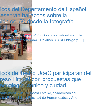
cos del Departamento de Español
esentan hallazgos sobre la
ón del 50 desde la fotografía
ial
rio “Fotografía y poesía” reunió a los académicos de la
Humanidades y Arte UdeC, Dr. Juan D. Cid Hidalgo y […]
cos de Teatro UdeC participarán del
reso Liminal con propuestas que
ecnología, sonido y ciudad
da Pérez y Javier Ibarra Letelier, académicos del
 de Español de la Facultad de Humanidades y Arte,
[…]