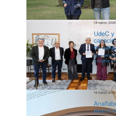
18 marzo, 2026
UdeC y 
capacida
en salu
El convenio s
a mejorar la 
16 marzo, 2026
Analfab
examinan