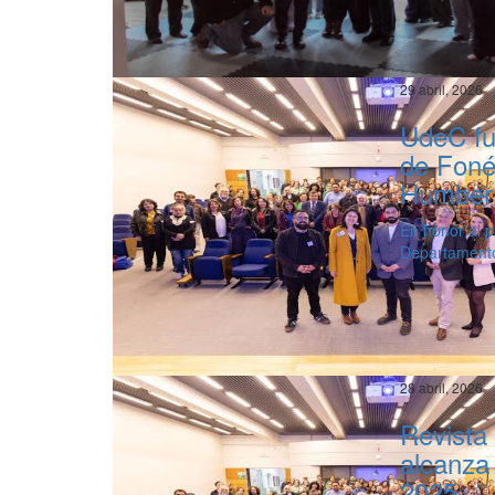
29 abril, 2026
UdeC fu
de Foné
Humbert
En honor al p
Departamento
28 abril, 2026
Revista
alcanza
2025