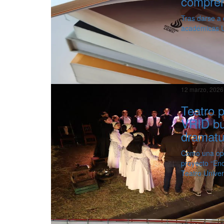
compren
Tras darse a 
académicas Ud
12 marzo, 2026
Teatro 
VRID bu
dramatu
Como una opor
proyecto “En
Teatro Univer