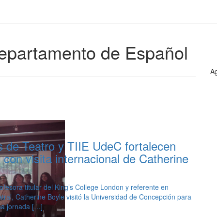
Departamento de Español
Ag
s de Teatro y TIIE UdeC fortalecen
 con visita internacional de Catherine
fesora titular del King’s College London y referente en
atral, Catherine Boyle visitó la Universidad de Concepción para
na jornada […]