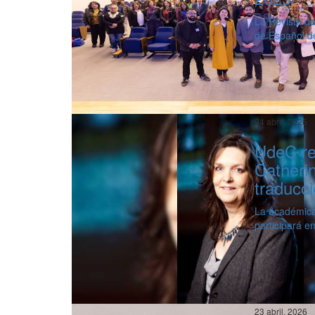
La Revista de
de Español d
24 abril, 2026
UdeC re
Catherin
traducc
La académica
participará e
23 abril, 2026