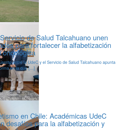
Servicio de Salud Talcahuano unen
des para fortalecer la alfabetización
d oncológica
uscrito entre la UdeC y el Servicio de Salud Talcahuano apunta
forma en la que […]
etismo en Chile: Académicas UdeC
 desafíos para la alfabetización y