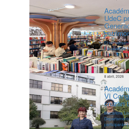
Académi
UdeC pr
Generaci
patrimon
El conversato
Facultad de 
8 abril, 2026
Académi
VI Cong
cruzan t
Macarena Losa
Departamento
participarán 