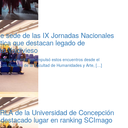
e sede de las IX Jornadas Nacionales
tica que destacan legado de
o Valdivieso
rofesor emérito que impulsó estos encuentros desde el
 de Español de la Facultad de Humanidades y Arte, […]
 RLA de la Universidad de Concepción
 destacado lugar en ranking SCImago