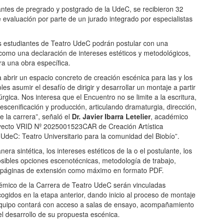
iantes de pregrado y postgrado de la UdeC, se recibieron 32
evaluación por parte de un jurado integrado por especialistas
os estudiantes de Teatro UdeC podrán postular con una
 como una declaración de intereses estéticos y metodológicos,
ra una obra específica.
abrir un espacio concreto de creación escénica para las y los
s asumir el desafío de dirigir y desarrollar un montaje a partir
gica. Nos interesa que el Encuentro no se limite a la escritura,
escenificación y producción, articulando dramaturgia, dirección,
e la carrera”, señaló el
Dr. Javier Ibarra Letelier
, académico
yecto VRID
Nº 2025001523CAR
de Creación Artística
UdeC: Teatro Universitario para la comunidad del Biobío”.
a sintética, los intereses estéticos de la o el postulante, los
osibles opciones escenotécnicas, metodología de trabajo,
s páginas de extensión como máximo en formato PDF.
émico de la Carrera de Teatro UdeC serán vinculadas
ogidos en la etapa anterior, dando inicio al proceso de montaje
equipo contará con acceso a salas de ensayo, acompañamiento
l desarrollo de su propuesta escénica.