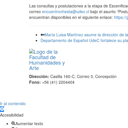
Las consultas y postulaciones a la etapa de Escenifica
correo
encuentrochesta@udec.cl
bajo el asunto “Post
encuentran disponibles en el siguiente enlace:
https:/
María Luisa Martínez asume la dirección de l
Departamento de Español UdeC fortalece su pla
Dirección:
Casilla 160-C, Correo 3, Concepción
Fono:
+56 (41) 2204404
Scroll
Ir al contenido
Up
Abrir barra de herramientas
Accesibilidad
Aumentar texto