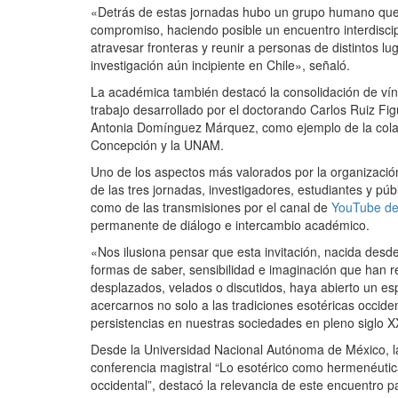
«Detrás de estas jornadas hubo un grupo humano que
compromiso, haciendo posible un encuentro interdiscipli
atravesar fronteras y reunir a personas de distintos l
investigación aún incipiente en Chile», señaló.
La académica también destacó la consolidación de vínc
trabajo desarrollado por el doctorando Carlos Ruiz Fig
Antonia Domínguez Márquez, como ejemplo de la colab
Concepción y la UNAM.
Uno de los aspectos más valorados por la organización
de las tres jornadas, investigadores, estudiantes y pú
como de las transmisiones por el canal de
YouTube de
permanente de diálogo e intercambio académico.
«Nos ilusiona pensar que esta invitación, nacida desd
formas de saber, sensibilidad e imaginación que han re
desplazados, velados o discutidos, haya abierto un es
acercarnos no solo a las tradiciones esotéricas occide
persistencias en nuestras sociedades en pleno siglo X
Desde la Universidad Nacional Autónoma de México, l
conferencia magistral “Lo esotérico como hermenéutica
occidental”, destacó la relevancia de este encuentro p