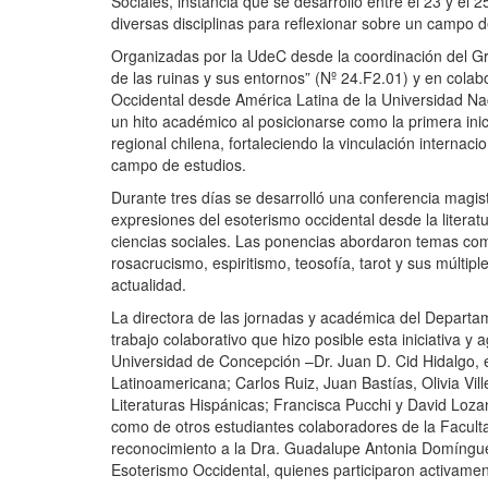
Sociales, instancia que se desarrolló entre el 23 y el 2
diversas disciplinas para reflexionar sobre un campo 
Organizadas por la UdeC desde la coordinación del G
de las ruinas y sus entornos” (Nº 24.F2.01)
y en colab
Occidental desde América Latina de la Universidad N
un hito académico al posicionarse como la primera ini
regional chilena, fortaleciendo la vinculación internac
campo de estudios.
Durante tres días se desarrolló una conferencia magist
expresiones del esoterismo occidental desde la literatura,
ciencias sociales. Las ponencias abordaron temas com
rosacrucismo, espiritismo, teosofía, tarot y sus múltip
actualidad.
La directora de las jornadas y académica del Departa
trabajo colaborativo que hizo posible esta iniciativa 
Universidad de Concepción –Dr. Juan D. Cid Hidalgo, 
Latinoamericana;
Carlos Ruiz, Juan Bastías, Olivia Vi
Literaturas Hispánicas;
Francisca Pucchi y David Loza
como de otros estudiantes colaboradores de la Facul
reconocimiento a la Dra. Guadalupe Antonia Domíngue
Esoterismo Occidental, quienes participaron activame