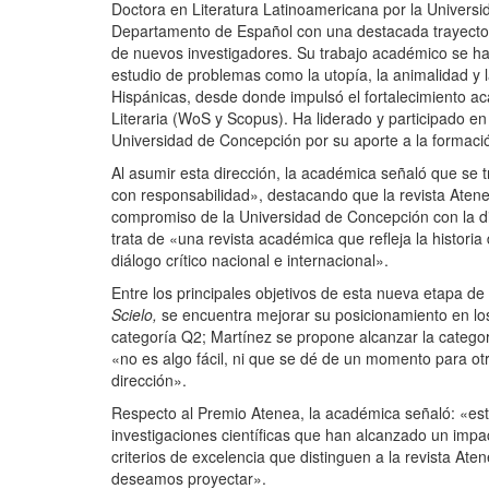
Doctora en Literatura Latinoamericana por la Univers
Departamento de Español con una destacada trayectori
de nuevos investigadores. Su trabajo académico se ha c
estudio de problemas como la utopía, la animalidad y l
Hispánicas, desde donde impulsó el fortalecimiento aca
Literaria (WoS y Scopus). Ha liderado y participado en
Universidad de Concepción por su aporte a la formac
Al asumir esta dirección, la académica señaló que se
con responsabilidad», destacando que la revista Atene
compromiso de la Universidad de Concepción con la dif
trata de «una revista académica que refleja la histori
diálogo crítico nacional e internacional».
Entre los principales objetivos de esta nueva etapa d
Scielo,
se encuentra mejorar su posicionamiento en los 
categoría Q2; Martínez se propone alcanzar la categor
«no es algo fácil, ni que se dé de un momento para otr
dirección».
Respecto al Premio Atenea, la académica señaló: «este 
investigaciones científicas que han alcanzado un impac
criterios de excelencia que distinguen a la revista At
deseamos proyectar».