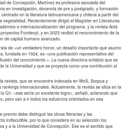
idad de Concepción, Martínez es profesora asociada del
a en investigación, docencia de pre y postgrado, y formación
entrado en la literatura latinoamericana y chilena a partir del
a vegetalidad. Recientemente dirigió el Magíster en Literaturas
démico e internacionalización del programa, y la revista Acta
 proyectos Fondecyt, y en 2023 recibió el reconocimiento de la
ión de capital humano avanzado.
 trata de «un verdadero honor, un desafío importante que asumo
a, fundada en 1924, es «una publicación representativa del
usión del conocimiento «. La nueva directora enfatizó que se
a de la Universidad y que se proyecta como una contribución al
e la revista, que se encuentra indexada en WoS,
Scopus y
rankings internacionales. Actualmente, la revista se sitúa en la
ía Q1: «ese sería un excelente logro», señaló, aclarando que
o, pero van a ir todos los esfuerzos orientados en esa
premio debe distinguir las obras literarias y las
to indiscutible, por lo que considera en su selección los
enea y a la Universidad de Concepción. Ese es el sentido que