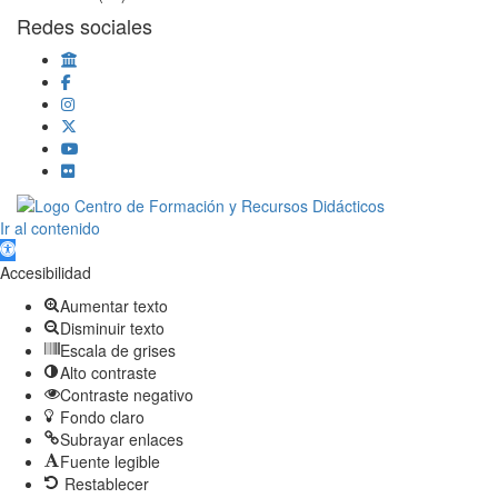
Redes sociales
Scroll
Ir al contenido
Up
Abrir barra de herramientas
Accesibilidad
Aumentar texto
Disminuir texto
Escala de grises
Alto contraste
Contraste negativo
Fondo claro
Subrayar enlaces
Fuente legible
Restablecer