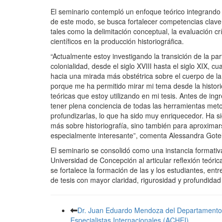
El seminario contempló un enfoque teórico integrando ad
de este modo, se busca fortalecer competencias clave d
tales como la delimitación conceptual, la evaluación crít
científicos en la producción historiográfica.
“Actualmente estoy investigando la transición de la p
colonialidad, desde el siglo XVIII hasta el siglo XIX,
hacia una mirada más obstétrica sobre el cuerpo de la
porque me ha permitido mirar mi tema desde la histori
teóricas que estoy utilizando en mi tesis. Antes de ing
tener plena conciencia de todas las herramientas me
profundizarlas, lo que ha sido muy enriquecedor. Ha s
más sobre historiografía, sino también para aproximars
especialmente interesante”, comenta Alessandra Gotelli
El seminario se consolidó como una instancia formativa
Universidad de Concepción al articular reflexión teórica
se fortalece la formación de las y los estudiantes, e
de tesis con mayor claridad, rigurosidad y profundidad 
Dr. Juan Eduardo Mendoza del Departamento d
Especialistas Internacionales (ACHEI)