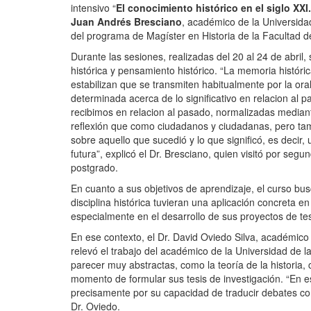
intensivo “
El conocimiento histórico en el siglo X
Juan Andrés Bresciano
,
académico de la Universidad
del programa de Magíster en Historia de la Facultad 
Durante las sesiones, realizadas del 20 al 24 de abril
histórica y pensamiento histórico. “La memoria histór
estabilizan que se transmiten habitualmente por la or
determinada acerca de lo significativo en relacion al 
recibimos en relacion al pasado, normalizadas mediant
reflexión que como ciudadanos y ciudadanas, pero tam
sobre aquello que sucedió y lo que significó, es decir,
futura”, explicó el Dr. Bresciano, quien visitó por se
postgrado.
En cuanto a sus objetivos de aprendizaje, el curso bus
disciplina histórica tuvieran una aplicación concreta e
especialmente en el desarrollo de sus proyectos de te
En ese contexto, el Dr. David Oviedo Silva, académico
relevó el trabajo del académico de la Universidad de 
parecer muy abstractas, como la teoría de la historia,
momento de formular sus tesis de investigación. “En e
precisamente por su capacidad de traducir debates com
Dr. Oviedo.