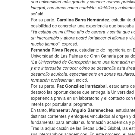
una universidad más grande y conocer nuevas práctic
integral, con áreas como nutrición, dietética y cuida
señaló.
Por su parte,
Carolina Barra Hernández
, estudiante 
posibilidad de concretar una experiencia que buscaba
“Ya estaba en mi último año de carrera y sentía que n
un intercambio y ahora podré fortalecer el idioma y v
mucho tiempo”
, expresó.
Fernanda Rivas Reyes
, estudiante de Ingeniería en B
Universidad de Las Palmas de Gran Canaria por su des
“La Universidad de Concepción tiene una formación mu
y me interesaba conocer cómo se desarrolla esta áre
desarrollo acuícola, especialmente en zonas insulares
formación profesional”
, indicó.
Por su parte,
Paz González Irarrázabal
, estudiante d
destacó las oportunidades que entrega la Universida
experiencia previa en un laboratorio y el contacto co
interés por postular al programa.
En tanto,
Monserrat Angulo Barrenechea
, estudiant
distintas corrientes y enfoques vinculados al origen y 
fundamental para ampliar su formación académica y pe
Tras la adjudicación de las Becas UdeC Global, las es
sus intercambios académicos. En este proceso, el área