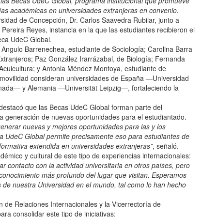
 las Becas UdeC Global, programa institucional que promueve
días académicas en universidades extranjeras en convenio.
rsidad de Concepción, Dr. Carlos Saavedra Rubilar, junto a
Pereira Reyes, instancia en la que las estudiantes recibieron el
Beca UdeC Global.
 Angulo Barrenechea, estudiante de Sociología; Carolina Barra
xtranjeros; Paz González Irarrázabal, de Biología; Fernanda
 Acuicultura; y Antonia Méndez Montoya, estudiante de
 movilidad consideran universidades de España —Universidad
ada— y Alemania —Universität Leipzig—, fortaleciendo la
destacó que las Becas UdeC Global forman parte del
y la generación de nuevas oportunidades para el estudiantado.
 generar nuevas y mejores oportunidades para las y los
eca UdeC Global permite precisamente eso para estudiantes de
ormativa extendida en universidades extranjeras”
, señaló.
démico y cultural de este tipo de experiencias internacionales:
 contacto con la actividad universitaria en otros países, pero
 conocimiento más profundo del lugar que visitan. Esperamos
de nuestra Universidad en el mundo, tal como lo han hecho
ón de Relaciones Internacionales y la Vicerrectoría de
ra consolidar este tipo de iniciativas: