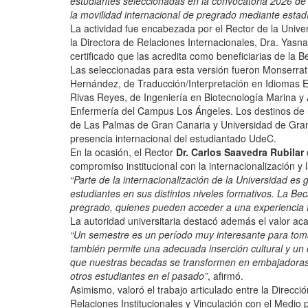
estudiantes seleccionadas en la convocatoria 2026 de
la movilidad internacional de pregrado mediante esta
La actividad fue encabezada por el Rector de la Unive
la Directora de Relaciones Internacionales, Dra. Yasna 
certificado que las acredita como beneficiarias de la 
Las seleccionadas para esta versión fueron Monserrat
Hernández, de Traducción/Interpretación en Idiomas E
Rivas Reyes, de Ingeniería en Biotecnología Marina y
Enfermería del Campus Los Ángeles. Los destinos de
de Las Palmas de Gran Canaria y Universidad de Gran
presencia internacional del estudiantado UdeC.
En la ocasión, el Rector
Dr. Carlos Saavedra Rubilar
compromiso institucional con la internacionalización 
“Parte de la internacionalización de la Universidad es
estudiantes en sus distintos niveles formativos. La B
pregrado, quienes pueden acceder a una experiencia f
La autoridad universitaria destacó además el valor aca
“Un semestre es un período muy interesante para tomar
también permite una adecuada inserción cultural y un
que nuestras becadas se transformen en embajadoras 
otros estudiantes en el pasado”
, afirmó.
Asimismo, valoró el trabajo articulado entre la Direcci
Relaciones Institucionales y Vinculación con el Medio pa