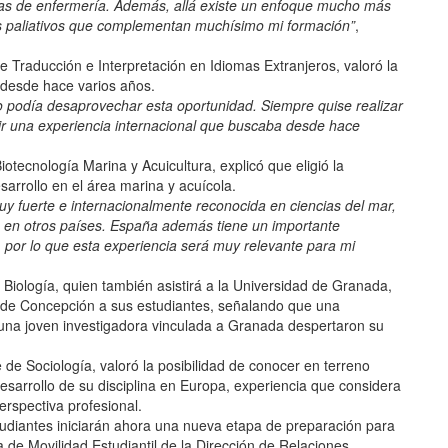
as de enfermería. Además, allá existe un enfoque mucho más
dos paliativos que complementan muchísimo mi formación”
,
de Traducción e Interpretación en Idiomas Extranjeros, valoró la
 desde hace varios años.
o podía desaprovechar esta oportunidad. Siempre quise realizar
ivir una experiencia internacional que buscaba desde hace
iotecnología Marina y Acuicultura, explicó que eligió la
arrollo en el área marina y acuícola.
y fuerte e internacionalmente reconocida en ciencias del mar,
a en otros países. España además tiene un importante
, por lo que esta experiencia será muy relevante para mi
e Biología, quien también asistirá a la Universidad de Granada,
d de Concepción a sus estudiantes, señalando que una
n una joven investigadora vinculada a Granada despertaron su
e de Sociología, valoró la posibilidad de conocer en terreno
desarrollo de su disciplina en Europa, experiencia que considera
rspectiva profesional.
tudiantes iniciarán ahora una nueva etapa de preparación para
 de Movilidad Estudiantil de la Dirección de Relaciones