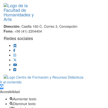
Dirección:
Casilla 160-C, Correo 3, Concepción
Fono:
+56 (41) 2204404
Redes sociales
Scroll
Ir al contenido
Up
Abrir barra de herramientas
Accesibilidad
Aumentar texto
Disminuir texto