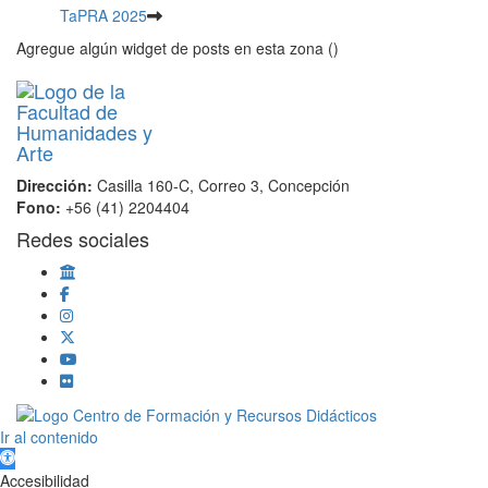
TaPRA 2025
Agregue algún widget de posts en esta zona ()
Dirección:
Casilla 160-C, Correo 3, Concepción
Fono:
+56 (41) 2204404
Redes sociales
Scroll
Ir al contenido
Up
Abrir barra de herramientas
Accesibilidad