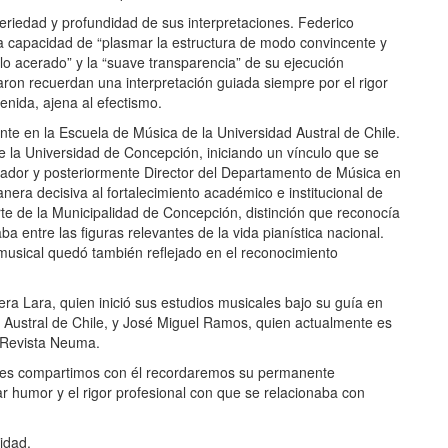
eriedad y profundidad de sus interpretaciones. Federico
 la capacidad de “plasmar la estructura de modo convincente y
llo acerado” y la “suave transparencia” de su ejecución
haron recuerdan una interpretación guiada siempre por el rigor
tenida, ajena al efectismo.
nte en la Escuela de Música de la Universidad Austral de Chile.
e la Universidad de Concepción, iniciando un vínculo que se
mador y posteriormente Director del Departamento de Música en
nera decisiva al fortalecimiento académico e institucional de
rte de la Municipalidad de Concepción, distinción que reconocía
aba entre las figuras relevantes de la vida pianística nacional.
musical quedó también reflejado en el reconocimiento
ra Lara, quien inició sus estudios musicales bajo su guía en
 Austral de Chile, y José Miguel Ramos, quien actualmente es
a Revista Neuma.
ienes compartimos con él recordaremos su permanente
lar humor y el rigor profesional con que se relacionaba con
idad.