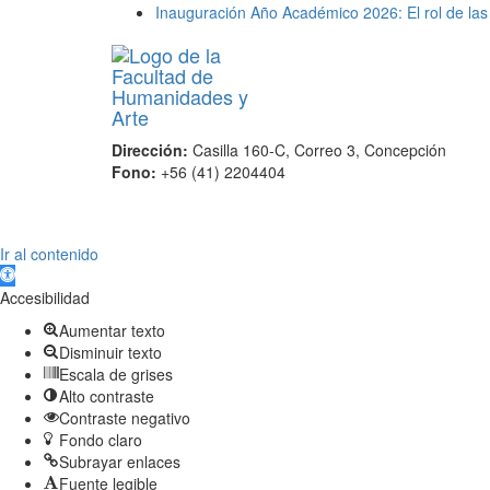
Inauguración Año Académico 2026: El rol de las 
Dirección:
Casilla 160-C, Correo 3, Concepción
Fono:
+56 (41) 2204404
Scroll
Ir al contenido
Up
Abrir barra de herramientas
Accesibilidad
Aumentar texto
Disminuir texto
Escala de grises
Alto contraste
Contraste negativo
Fondo claro
Subrayar enlaces
Fuente legible