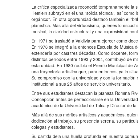
La crítica especializada reconoció tempranamente la s
Heinlein subrayó en él una “sólida técnica”, así como
orgánico”. En otra oportunidad destacó también el “bri
pianística. Más allá del virtuosismo, quienes lo escuc
musical, la claridad estructural y una expresividad con
En 1971 se trasladó a Valdivia para ejercer como doce
En 1976 se integró a la entonces Escuela de Música d
extendería por casi tres décadas. Como docente, for
distintos períodos entre 1993 y 2004, contribuyó de ma
esta unidad. En 1980 recibió el Premio Municipal de A
una trayectoria artística que, para entonces, ya lo situ
Su compromiso con la universidad y con la formación 
institucional a sus 25 años de servicio universitario.
Entre sus estudiantes destacan la pianista Romina Rive
Concepción antes de perfeccionarse en la Universidad
académico de la Universidad de Talca y Director de l
Más allá de sus méritos artísticos y académicos, qu
dedicación al trabajo, su presencia serena, su particu
colegas y estudiantes.
Su partida deja una huella profunda en nuestra comun