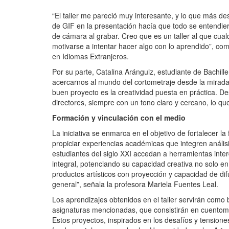
“El taller me pareció muy interesante, y lo que más de
de GIF en la presentación hacía que todo se entendier
de cámara al grabar. Creo que es un taller al que cual
motivarse a intentar hacer algo con lo aprendido”, co
en Idiomas Extranjeros.
Por su parte, Catalina Aránguiz, estudiante de Bachil
acercarnos al mundo del cortometraje desde la mirada 
buen proyecto es la creatividad puesta en práctica. D
directores, siempre con un tono claro y cercano, lo qu
Formación y vinculación con el medio
La iniciativa se enmarca en el objetivo de fortalecer la
propiciar experiencias académicas que integren análisis
estudiantes del siglo XXI accedan a herramientas inte
integral, potenciando su capacidad creativa no solo en
productos artísticos con proyección y capacidad de d
general”, señala la profesora Mariela Fuentes Leal.
Los aprendizajes obtenidos en el taller servirán como b
asignaturas mencionadas, que consistirán en cuentome
Estos proyectos, inspirados en los desafíos y tensione