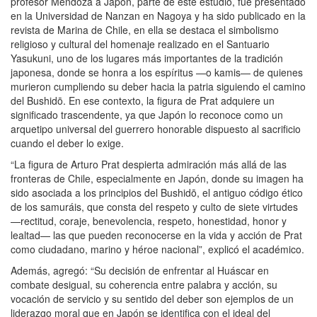
profesor Mendoza a Japón, parte de este estudio, fue presentado
en la Universidad de Nanzan en Nagoya y ha sido publicado en la
revista de Marina de Chile, en ella se destaca el simbolismo
religioso y cultural del homenaje realizado en el Santuario
Yasukuni, uno de los lugares más importantes de la tradición
japonesa, donde se honra a los espíritus —o kamis— de quienes
murieron cumpliendo su deber hacia la patria siguiendo el camino
del Bushidō. En ese contexto, la figura de Prat adquiere un
significado trascendente, ya que Japón lo reconoce como un
arquetipo universal del guerrero honorable dispuesto al sacrificio
cuando el deber lo exige.
“La figura de Arturo Prat despierta admiración más allá de las
fronteras de Chile, especialmente en Japón, donde su imagen ha
sido asociada a los principios del Bushidō, el antiguo código ético
de los samuráis, que consta del respeto y culto de siete virtudes
—rectitud, coraje, benevolencia, respeto, honestidad, honor y
lealtad— las que pueden reconocerse en la vida y acción de Prat
como ciudadano, marino y héroe nacional”, explicó el académico.
Además, agregó: “Su decisión de enfrentar al Huáscar en
combate desigual, su coherencia entre palabra y acción, su
vocación de servicio y su sentido del deber son ejemplos de un
liderazgo moral que en Japón se identifica con el ideal del