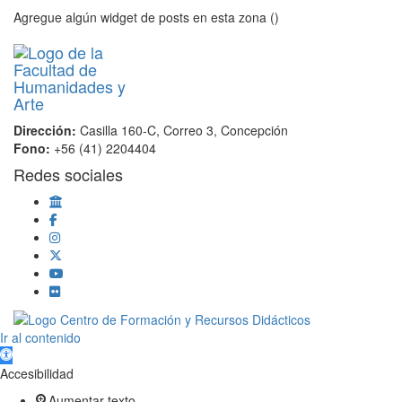
Agregue algún widget de posts en esta zona ()
Dirección:
Casilla 160-C, Correo 3, Concepción
Fono:
+56 (41) 2204404
Redes sociales
Scroll
Ir al contenido
Up
Abrir barra de herramientas
Accesibilidad
Aumentar texto